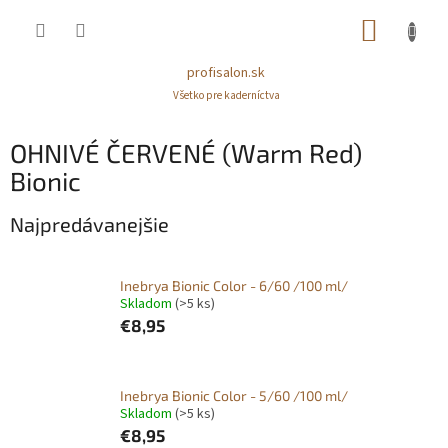
Prejsť
NÁKUP
na
obsah
KOŠÍK
profisalon.sk
Všetko pre kaderníctva
OHNIVÉ ČERVENÉ (Warm Red)
Bionic
Najpredávanejšie
Inebrya Bionic Color - 6/60 /100 ml/
Skladom
(>5 ks)
€8,95
Inebrya Bionic Color - 5/60 /100 ml/
Skladom
(>5 ks)
€8,95