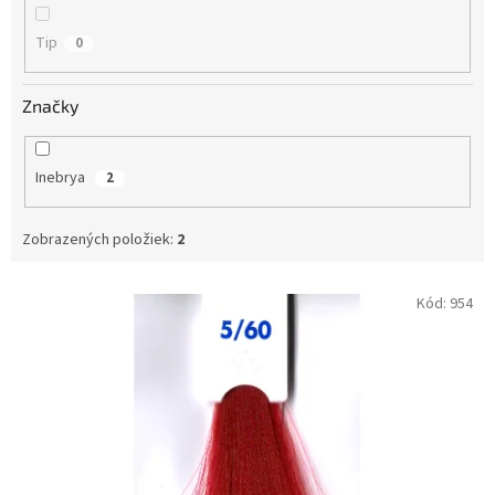
Tip
0
Značky
Inebrya
2
Zobrazených položiek:
2
V
Kód:
954
ý
p
i
s
p
r
o
d