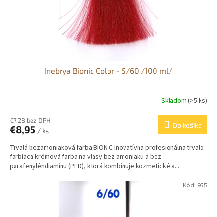
u
k
t
o
v
Inebrya Bionic Color - 5/60 /100 ml/
Skladom
(>5 ks)
€7,28 bez DPH
Do košíka
€8,95
/ ks
Trvalá bezamoniaková farba BIONIC Inovatívna profesionálna trvalo
farbiaca krémová farba na vlasy bez amoniaku a bez
parafenyléndiamínu (PPD), ktorá kombinuje kozmetické a...
Kód:
955