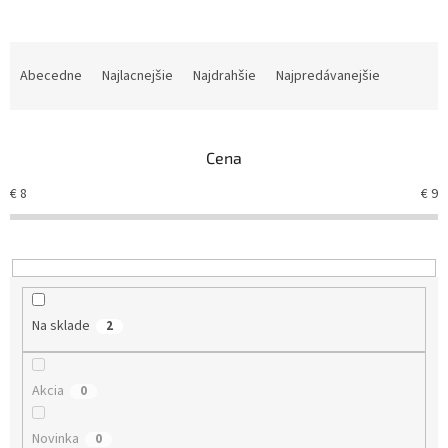
R
a
Abecedne
Najlacnejšie
Najdrahšie
Najpredávanejšie
d
e
n
Cena
i
e
€
8
€
9
p
r
o
d
u
k
Na sklade
2
t
o
v
Akcia
0
Novinka
0