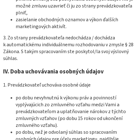
možné zmluvu uzavrieť či ju zo strany prevádzkovateľa
plniť,
zasielanie obchodných oznamov a výkon ďalších
marketingových aktivít.
3. Zo strany prevádzkovateľa nedochádza / dochádza
k automatickému individuálnemu rozhodovaniu v zmysle § 28
Zákona. S takým spracovaním ste poskytol/la svoj výslovný
súhlas.
IV.
Doba uchovávania osobných údajov
1. Prevádzkovateľ uchováva osobné údaje
po dobu nevyhnutnú k výkonu práv a povinností
vyplývajúcich zo zmluvného vzťahu medzi Vami a
prevádzkovateľom a uplatňovanie nárokov z týchto
zmluvných vzťahov (po dobu 15 rokov od ukončení
zmluvného vzťahu).
po dobu, než je odvolaný súhlas so spracovaním
osobných údajov pre účely marketingu, najdlhšie