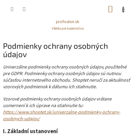
Prejsť
NÁKUP
na
obsah
KOŠÍK
profisalon.sk
Všetko pre kaderníctva
Podmienky ochrany osobných
údajov
Univerzálne podmienky ochrany osobných údajov, použiteľné
pre GDPR. Podmienky ochrany osobných údajov sú nutnou
súčasťou internetového obchodu. Shoptet neručí za aktuálnosť
vzorových podmienok k dátumu ich stiahnutie.
Vzorové podmienky ochrany osobných údajov vrátane
usmernení k ich úprave na stiahnutie tu:
https://www.shoptet.sk/univerzalne-podmienky-ochrany-
osobnych-udajov/
I.
Základní ustanovení