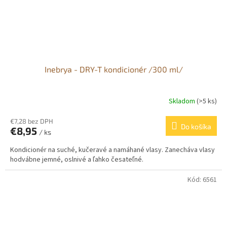
Inebrya - DRY-T kondicionér /300 ml/
Skladom
(>5 ks)
€7,28 bez DPH
Do košíka
€8,95
/ ks
Kondicionér na suché, kučeravé a namáhané vlasy. Zanecháva vlasy
hodvábne jemné, oslnivé a ľahko česateľné.
Kód:
6561