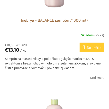
o
v
Inebrya - BALANCE šampón /1000 ml/
Skladom
(>5 ks)
€10,65 bez DPH
Do košíka
€13,10
/ ks
Šampón na mastné vlasy a pokožku regulujúci tvorbu mazu. S
extraktom z brezy, olivovým olejom a zeleným jablkom, efektívne
čistí a prinavracia rovnováhu pokožke aj vlasom....
Kód:
6630