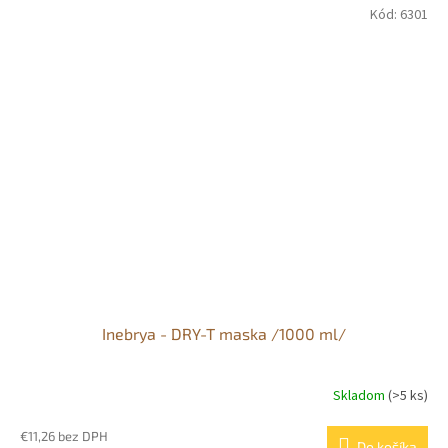
Kód:
6301
Inebrya - DRY-T maska /1000 ml/
Skladom
(>5 ks)
€11,26 bez DPH
Do košíka