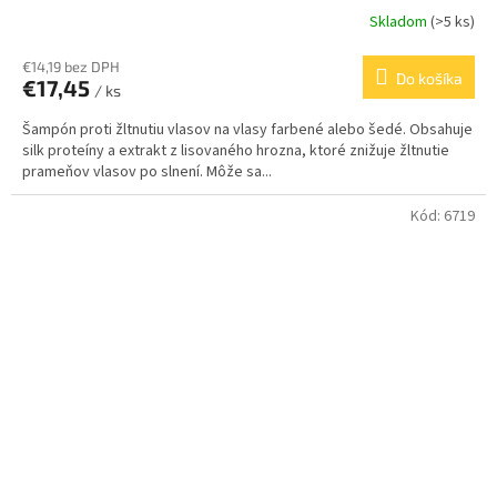
Skladom
(>5 ks)
€14,19 bez DPH
Do košíka
€17,45
/ ks
Šampón proti žltnutiu vlasov na vlasy farbené alebo šedé. Obsahuje
silk proteíny a extrakt z lisovaného hrozna, ktoré znižuje žltnutie
prameňov vlasov po slnení. Môže sa...
Kód:
6719