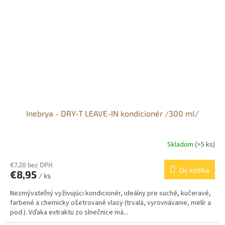
Inebrya - DRY-T LEAVE-IN kondicionér /300 ml/
Skladom
(>5 ks)
€7,28 bez DPH
Do košíka
€8,95
/ ks
Nezmývateľný vyživujúci kondicionér, ideálny pre suché, kučeravé,
farbené a chemicky ošetrované vlasy (trvalá, vyrovnávanie, melír a
pod.). Vďaka extraktu zo slnečnice má...