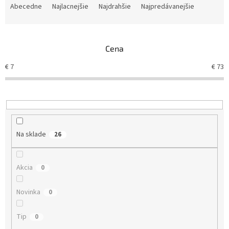
a
Abecedne
Najlacnejšie
Najdrahšie
Najpredávanejšie
d
e
n
Cena
i
e
€
7
€
73
p
r
o
d
u
k
Na sklade
26
t
o
v
Akcia
0
Novinka
0
Tip
0