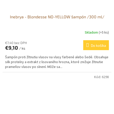
Inebrya - Blondesse NO-YELLOW šampón /300 ml/
Skladom
(>5 ks)
€7,40 bez DPH
Do košíka
€9,10
/ ks
Šampón proti žltnutiu vlasov na vlasy farbené alebo šedé. Obsahuje
silk proteíny a extrakt z lisovaného hrozna, ktoré znižuje žltnutie
prameňov vlasov po slnení. Môže sa...
Kód:
6298