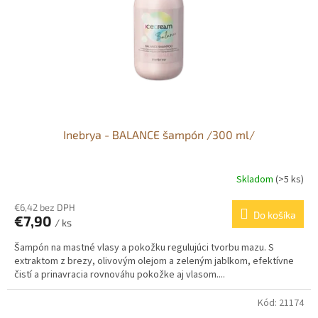
Inebrya - BALANCE šampón /300 ml/
Skladom
(>5 ks)
€6,42 bez DPH
Do košíka
€7,90
/ ks
Šampón na mastné vlasy a pokožku regulujúci tvorbu mazu. S
extraktom z brezy, olivovým olejom a zeleným jablkom, efektívne
čistí a prinavracia rovnováhu pokožke aj vlasom....
Kód:
21174