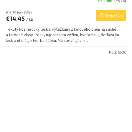
Skladom
(>5 ks)
€11,75 bez DPH
Do košíka
€14,45
/ ks
Tekutý kozmetický lesk s výťažkami z ľanového oleja na suché
a farbené vlasy. Poskytuje vlasom výživu, hydratáciu, dodáva im
lesk a uľahčuje tvorbu účesu. Má spevňujúci a...
Kód:
6536