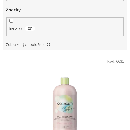
Značky
Inebrya
27
Zobrazených položiek:
27
V
Kód:
6631
ý
p
i
s
p
r
o
d
u
k
t