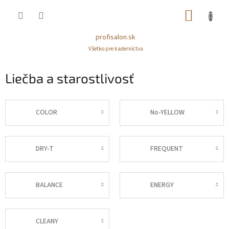
Prejsť
NÁKUP
na
obsah
KOŠÍK
profisalon.sk
Všetko pre kaderníctva
Liečba a starostlivosť
COLOR
No-YELLOW
DRY-T
FREQUENT
BALANCE
ENERGY
CLEANY