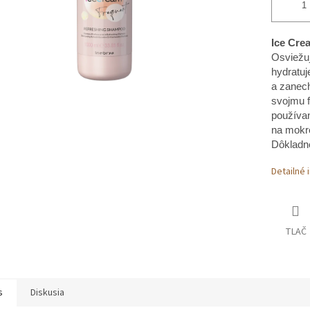
Ice Cr
Osviežu
hydratuj
a zanech
svojmu f
používan
na mokré
Dôkladne
Detailné 
TLAČ
s
Diskusia