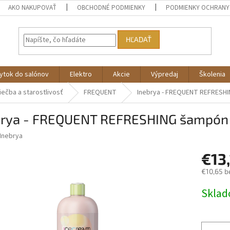
AKO NAKUPOVAŤ
OBCHODNÉ PODMIENKY
PODMIENKY OCHRANY
HĽADAŤ
ytok do salónov
Elektro
Akcie
Výpredaj
Školenia
iečba a starostlivosť
FREQUENT
Inebrya - FREQUENT REFRESHI
brya - FREQUENT REFRESHING šampón
Inebrya
€13
€10,65 b
Jednotk
Skla
cena: