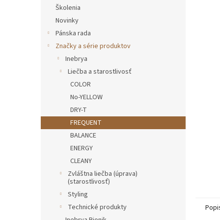
Školenia
Novinky
Pánska rada
Značky a série produktov
Inebrya
Liečba a starostlivosť
COLOR
No-YELLOW
DRY-T
FREQUENT
BALANCE
ENERGY
CLEANY
Zvláštna liečba (úprava)
(starostlivosť)
Styling
Technické produkty
Popi