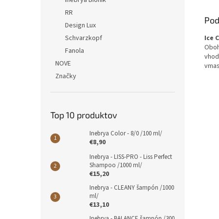
Inebrya Bionik
RR
Pod
Design Lux
Schvarzkopf
Ice
Oboh
Fanola
vhod
NOVE
vmas
Značky
Top 10 produktov
Inebrya Color - 8/0 /100 ml/
€8,90
Inebrya - LISS-PRO - Liss Perfect
Shampoo /1000 ml/
€15,20
Inebrya - CLEANY šampón /1000
ml/
€13,10
Inebrya - BALANCE šampón /300