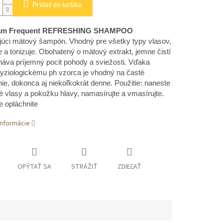
Pridať do košíka
eam Frequent REFRESHING SHAMPOO
júci mätový šampón.
Vhodný pre všetky typy vlasov,
e a tonizuje. Obohatený o mätový extrakt, jemne čistí
áva príjemný pocit pohody a sviežosti.
Vďaka
yziologickému ph vzorca je vhodný na časté
ie, dokonca aj niekoľkokrát denne.
Použitie: naneste
 vlasy a pokožku hlavy, namasírujte a vmasírujte.
 opláchnite
informácie
OPÝTAŤ SA
STRÁŽIŤ
ZDIEĽAŤ