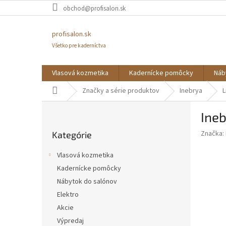
Prejsť
obchod@profisalon.sk
na
obsah
profisalon.sk
Všetko pre kaderníctva
Vlasová kozmetika
Kadernícke pomôcky
Náb
Domov
Značky a série produktov
Inebrya
L
B
Ine
o
Preskočiť
č
Značka:
Kategórie
kategórie
n
ý
Vlasová kozmetika
p
Kadernícke pomôcky
a
Nábytok do salónov
n
e
Elektro
l
Akcie
Výpredaj