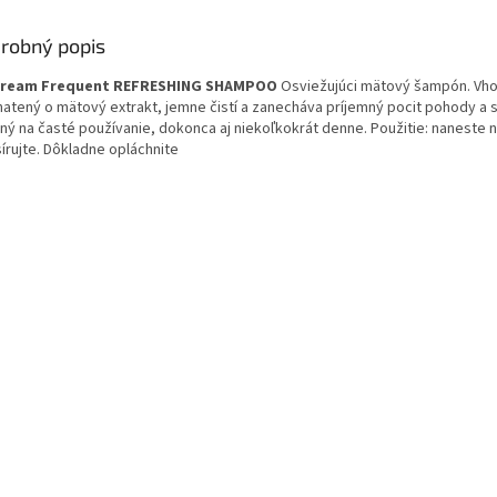
robný popis
 Cream Frequent REFRESHING SHAMPOO
Osviežujúci mätový šampón.
Vho
atený o mätový extrakt, jemne čistí a zanecháva príjemný pocit pohody a s
ný na časté používanie, dokonca aj niekoľkokrát denne.
Použitie: naneste 
írujte. Dôkladne opláchnite