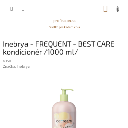
Prejsť
NÁKUP
na
obsah
KOŠÍK
profisalon.sk
Všetko pre kaderníctva
Inebrya - FREQUENT - BEST CARE
kondicionér /1000 ml/
6350
Značka:
Inebrya