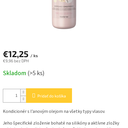
€12,25
/ ks
€9,96 bez DPH
Jednotková
Skladom
(>5 ks)
cena:
Pridať do košíka
Kondicionér s l’anovým olejom na všetky typy vlasov.
Jeho špecifické zloženie
bohaté na silikóny a aktívne zložky