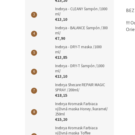
€15,20
Inebrya - CLEANY šampón /1000
BEZ
ml/
€13,10
!!! 
Inebrya - BALANCE šampón /300
Orie
ml/
€7,90
Inebrya - DRY-T maska /1000
ml/
€13,85
Inebrya - DRY-T šampón /1000
ml/
€13,10
Inebrya Shecare REPAIR MAGIC
SPRAY /200ml/
€18,15
Inebrya Kromask Farbiaca
výživná maska Honey /karamel/
250ml
€15,20
Inebrya Kromask Farbiaca
výživná maska Toffee