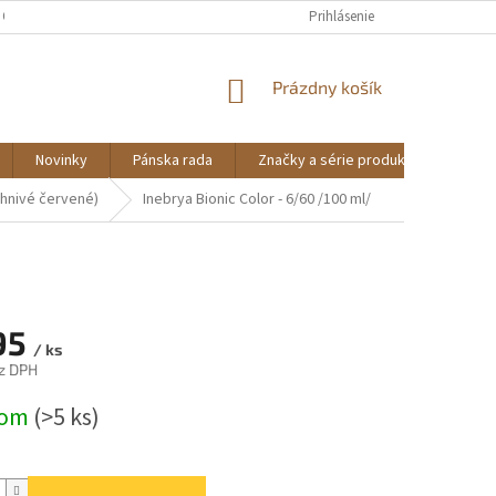
 OSOBNÝCH ÚDAJOV
Prihlásenie
NÁKUPNÝ
Prázdny košík
KOŠÍK
Novinky
Pánska rada
Značky a série produktov
NO
hnivé červené)
Inebrya Bionic Color - 6/60 /100 ml/
95
/ ks
z DPH
ová
dom
(>5 ks)