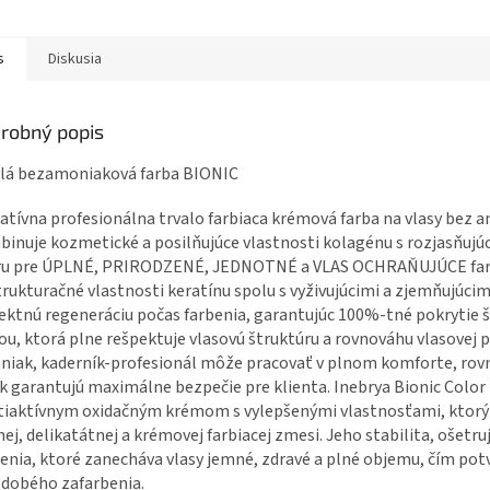
s
Diskusia
robný popis
alá bezamoniaková farba BIONIC
atívna profesionálna trvalo farbiaca krémová farba na vlasy bez 
inuje kozmetické a posilňujúce vlastnosti kolagénu s rozjasňujú
íru pre ÚPLNÉ, PRIRODZENÉ, JEDNOTNÉ a VLAS OCHRAŇUJÚCE fare
rukturačné vlastnosti keratínu spolu s vyživujúcimi a zjemňujúci
ektnú regeneráciu počas farbenia, garantujúc
100%-tné pokrytie š
ou, ktorá plne rešpektuje vlasovú štruktúru a rovnováhu vlasovej
iak, kaderník-profesionál môže pracovať v plnom komforte, rovn
k garantujú maximálne bezpečie pre
klienta. Inebrya Bionic Colo
tiaktívnym oxidačným krémom s vylepšenými vlastnosťami, ktor
ej, delikatátnej a krémovej farbiacej zmesi. Jeho stabilita, ošetr
enia, ktoré zanecháva
vlasy jemné, zdravé a plné objemu, čím pot
dobého zafarbenia.