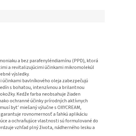
amoniaku a bez parafenyléndiamínu (PPD), ktorá
cimi a revitalizujúcimi účinkami mikromolekúl
bné výsledky.
mi účinkami bavlníkového oleja zabezpečujú
edín s bohatou, intenzívnou a brilantnou
 pokožky. Kedže farba neobsahuje
žiaden
ako ochranné účinky prírodných aktívnych
r musí byt’ miešaný výlučne s OXYCREAM,
ý garantuje rovnomernosť
a ľahkú aplikáciu
ujúce a ochraňujúce vlastnosti sú formulované do
vrdzuje vzhľad plný života, nádherného lesku a