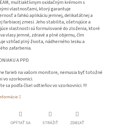
EAM, multiaktívnym oxidačným krémom s
nými vlastnosťami, ktorý garantuje
nosť a ľahkú aplikáciu jemnej, delikatátnej a
 farbiacej zmesi. Jeho stabilita, ošetrujúce a
úce vlastnosti sú formulované do zloženia, ktoré
a vlasy jemné, zdravé a plné objemu, čím
je vzhľad plný života, nádherného lesku a
ého zafarbenia.
ONIAKU A PPD
ene farieb na vašom monitore, nemusia byť totožné
i vo vzorkovnici.
te sa podľa čísel odtieňov vo vzorkovnici. !!!
informácie
OPÝTAŤ SA
STRÁŽIŤ
ZDIEĽAŤ