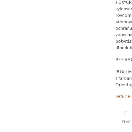
s OXYCR
vylepše
rovnomer
krémovej
ochraňuj
zanecháv
potvrdzu
dlhodob
BEZ AM
!!! Odti
s farbam
Orientuj
Detailné 
TLAČ