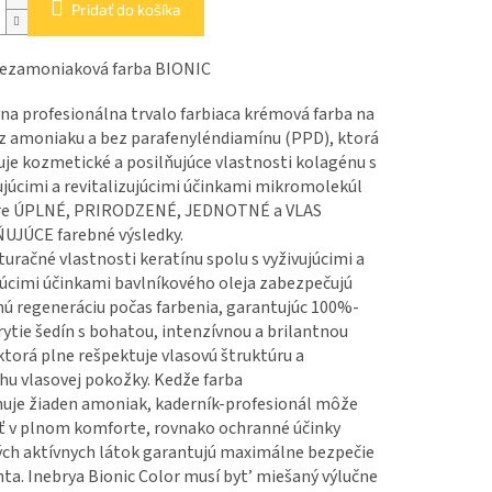
Pridať do košíka
bezamoniaková farba BIONIC
na profesionálna trvalo farbiaca krémová farba na
ez amoniaku a bez parafenyléndiamínu (PPD), ktorá
je kozmetické a posilňujúce vlastnosti kolagénu s
júcimi a revitalizujúcimi účinkami mikromolekúl
pre ÚPLNÉ, PRIRODZENÉ, JEDNOTNÉ a VLAS
JÚCE farebné výsledky.
uračné vlastnosti keratínu spolu s vyživujúcimi a
úcimi účinkami bavlníkového oleja zabezpečujú
nú regeneráciu počas farbenia, garantujúc 100%-
ytie šedín s bohatou, intenzívnou a brilantnou
ktorá plne rešpektuje vlasovú štruktúru a
hu vlasovej pokožky. Kedže farba
uje žiaden amoniak, kaderník-profesionál môže
ť v plnom komforte, rovnako ochranné účinky
ých aktívnych látok garantujú maximálne bezpečie
nta. Inebrya Bionic Color musí byt’ miešaný výlučne