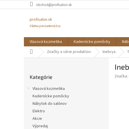
Prejsť
obchod@profisalon.sk
na
obsah
profisalon.sk
Všetko pre kaderníctva
Vlasová kozmetika
Kadernícke pomôcky
Náb
Domov
Značky a série produktov
Inebrya
T
B
Ineb
o
Preskočiť
č
Značka:
Kategórie
kategórie
n
ý
Vlasová kozmetika
p
Kadernícke pomôcky
a
Nábytok do salónov
n
e
Elektro
l
Akcie
Výpredaj