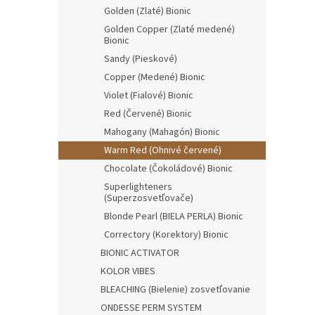
Golden (Zlaté) Bionic
Golden Copper (Zlaté medené)
Bionic
Sandy (Pieskové)
Copper (Medené) Bionic
Violet (Fialové) Bionic
Red (Červené) Bionic
Mahogany (Mahagón) Bionic
Warm Red (Ohnivé červené)
Chocolate (Čokoládové) Bionic
Superlighteners
(Superzosvetľovače)
Blonde Pearl (BIELA PERLA) Bionic
Correctory (Korektory) Bionic
BIONIC ACTIVATOR
KOLOR VIBES
BLEACHING (Bielenie) zosvetľovanie
ONDESSE PERM SYSTEM