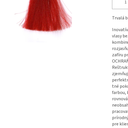
Trvalá 
Inovatív
vlasy b
kombinu
rozjasňu
zafíru 
OCHRAŇU
Reštrukt
zjemňuj
perfekt
tné pokr
farbou, 
rovnová
neobsah
pracova
prírodn
pre klie