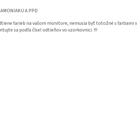
 AMONIAKU A PPD
Odtiene farieb na vašom monitore, nemusia byť totožné s farbami v
ntujte sa podľa čísel odtieňov vo vzorkovnici. !!!