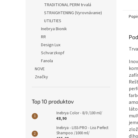
TRADITIONAL PERM trvalá
STRAIGHTENING (Vyrovnávanie)
Popi
UTILITIES
Inebrya Bionik
Pod
RR
Design Lux
Trv
Schvarzkopf
Fanola
Inov
komb
NOVE
zaf
Značky
Rešt
perf
farb
Top 10 produktov
amon
láto
Inebrya Color - 8/0 /100 ml/
mul
€8,90
jemn
Inebrya - LISS-PRO - Liss Perfect
zlož
Shampoo /1000 ml/
dlho