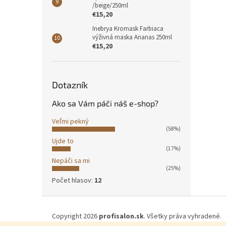
/beige/250ml
€15,20
Inebrya Kromask Farbiaca
výživná maska Ananas 250ml
€15,20
Dotazník
Ako sa Vám páči náš e-shop?
Veľmi pekný
(58%)
Ujde to
(17%)
Nepáči sa mi
(25%)
Počet hlasov:
12
Z
á
Copyright 2026
profisalon.sk
. Všetky práva vyhradené.
p