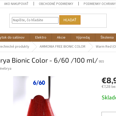
AKO NAKUPOVAŤ
OBCHODNÉ PODMIENKY
PODMIENKY OCHRANY
HĽADAŤ
ytok do salónov
Elektro
Akcie
Výpredaj
Školenia
echnické produkty
AMMONIA FREE BIONIC COLOR
Warm Red (O
rya Bionic Color - 6/60 /100 ml/
955
Inebrya
€8,
€7,28 be
Jednotk
Skla
cena: