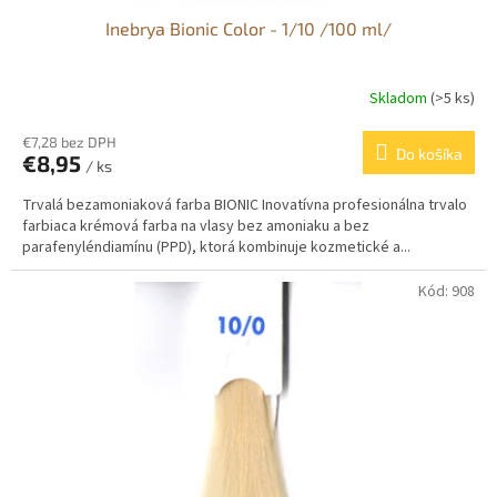
Inebrya Bionic Color - 1/10 /100 ml/
Skladom
(>5 ks)
€7,28 bez DPH
Do košíka
€8,95
/ ks
Trvalá bezamoniaková farba BIONIC Inovatívna profesionálna trvalo
farbiaca krémová farba na vlasy bez amoniaku a bez
parafenyléndiamínu (PPD), ktorá kombinuje kozmetické a...
Kód:
908