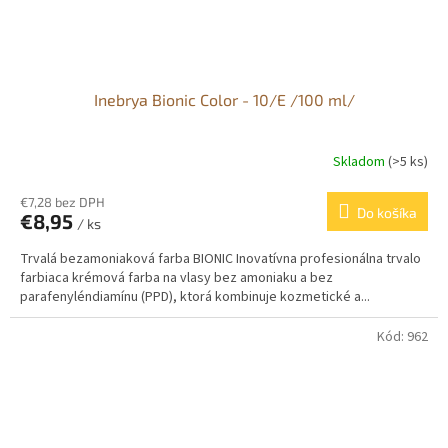
Inebrya Bionic Color - 10/E /100 ml/
Skladom
(>5 ks)
€7,28 bez DPH
Do košíka
€8,95
/ ks
Trvalá bezamoniaková farba BIONIC Inovatívna profesionálna trvalo
farbiaca krémová farba na vlasy bez amoniaku a bez
parafenyléndiamínu (PPD), ktorá kombinuje kozmetické a...
Kód:
962