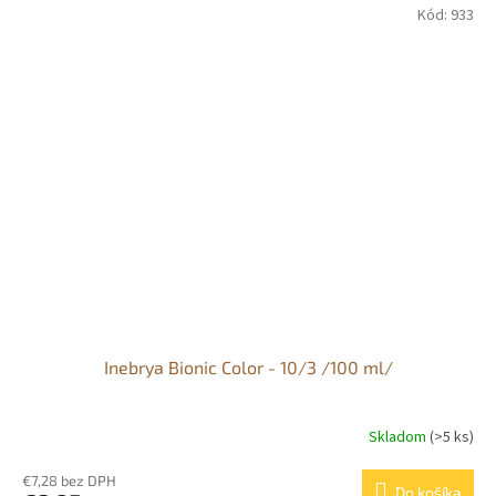
Kód:
933
Inebrya Bionic Color - 10/3 /100 ml/
Skladom
(>5 ks)
€7,28 bez DPH
Do košíka