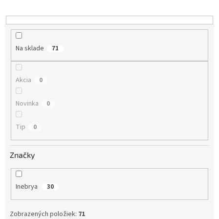
r
o
d
u
k
Na sklade
71
t
o
v
Akcia
0
Novinka
0
Tip
0
Značky
Inebrya
30
Zobrazených položiek:
71