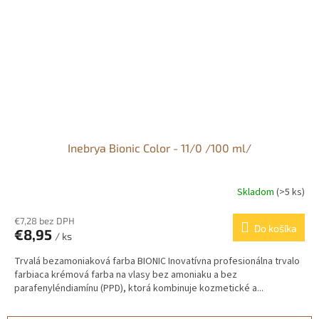
Inebrya Bionic Color - 11/0 /100 ml/
Skladom
(>5 ks)
€7,28 bez DPH
Do košíka
€8,95
/ ks
Trvalá bezamoniaková farba BIONIC Inovatívna profesionálna trvalo
farbiaca krémová farba na vlasy bez amoniaku a bez
parafenyléndiamínu (PPD), ktorá kombinuje kozmetické a...