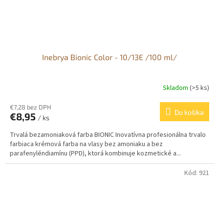
Inebrya Bionic Color - 10/13E /100 ml/
Skladom
(>5 ks)
€7,28 bez DPH
Do košíka
€8,95
/ ks
Trvalá bezamoniaková farba BIONIC Inovatívna profesionálna trvalo
farbiaca krémová farba na vlasy bez amoniaku a bez
parafenyléndiamínu (PPD), ktorá kombinuje kozmetické a...
Kód:
921