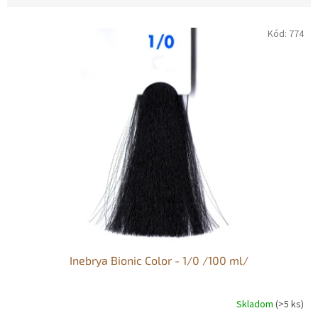
V
Kód:
774
ý
p
i
s
p
r
o
d
u
k
t
o
v
Inebrya Bionic Color - 1/0 /100 ml/
Skladom
(>5 ks)