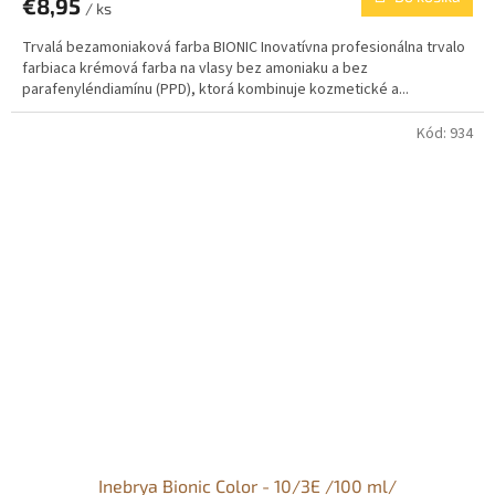
€8,95
/ ks
Trvalá bezamoniaková farba BIONIC Inovatívna profesionálna trvalo
farbiaca krémová farba na vlasy bez amoniaku a bez
parafenyléndiamínu (PPD), ktorá kombinuje kozmetické a...
Kód:
934
Inebrya Bionic Color - 10/3E /100 ml/