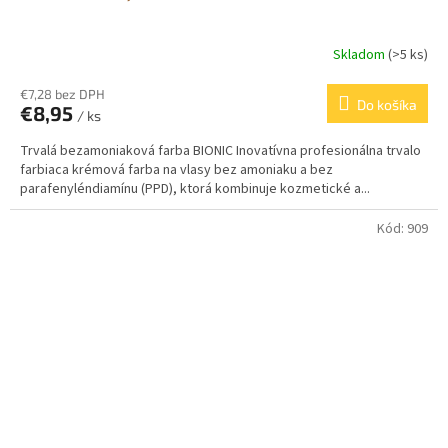
Skladom
(>5 ks)
€7,28 bez DPH
Do košíka
€8,95
/ ks
Trvalá bezamoniaková farba BIONIC Inovatívna profesionálna trvalo
farbiaca krémová farba na vlasy bez amoniaku a bez
parafenyléndiamínu (PPD), ktorá kombinuje kozmetické a...
Kód:
909