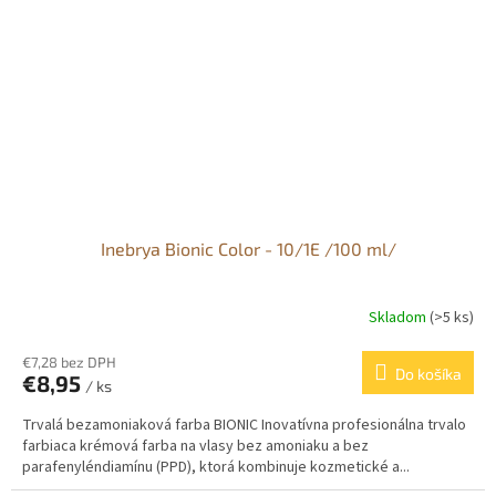
Inebrya Bionic Color - 10/1E /100 ml/
Skladom
(>5 ks)
€7,28 bez DPH
Do košíka
€8,95
/ ks
Trvalá bezamoniaková farba BIONIC Inovatívna profesionálna trvalo
farbiaca krémová farba na vlasy bez amoniaku a bez
parafenyléndiamínu (PPD), ktorá kombinuje kozmetické a...