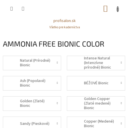
Prejsť
NÁKUP
na
obsah
KOŠÍK
profisalon.sk
Všetko pre kaderníctva
AMMONIA FREE BIONIC COLOR
Intense Natural
Natural (Prírodné)
(Intenzívne
Bionic
prírodné) Bionic
Ash (Popolavé)
BÉŽOVÉ Bionic
Bionic
Golden Copper
Golden (Zlaté)
(Zlaté medené)
Bionic
Bionic
Copper (Medené)
Sandy (Pieskové)
Bionic