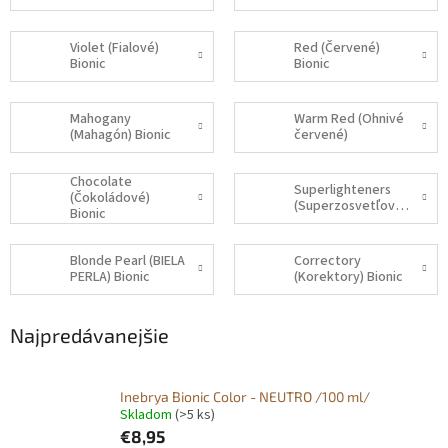
Violet (Fialové)
Red (Červené)
Bionic
Bionic
Mahogany
Warm Red (Ohnivé
(Mahagón) Bionic
červené)
Chocolate
Superlighteners
(Čokoládové)
(Superzosvetľovače)
Bionic
Blonde Pearl (BIELA
Correctory
PERLA) Bionic
(Korektory) Bionic
Najpredávanejšie
Inebrya Bionic Color - NEUTRO /100 ml/
Skladom
(>5 ks)
€8,95