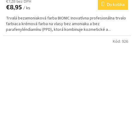
€7,28 bez DPH
Do košíka
€8,95
/ ks
Trvalá bezamoniaková farba BIONIC Inovatívna profesionálna trvalo
farbiaca krémová farba na vlasy bez amoniaku a bez
parafenyléndiamínu (PPD), ktorá kombinuje kozmetické a...
Kód:
926