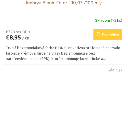
Inebrya Bionic Color - 10/13 /100 ml/
Skladom
(>5 ks)
€7,28 bez DPH
Do košíka
€8,95
/ ks
Trvalá bezamoniaková farba BIONIC Inovatívna profesionálna trvalo
farbiaca krémová farba na vlasy bez amoniaku a bez
parafenyléndiamínu (PPD), ktorá kombinuje kozmetické a...
Kód:
927