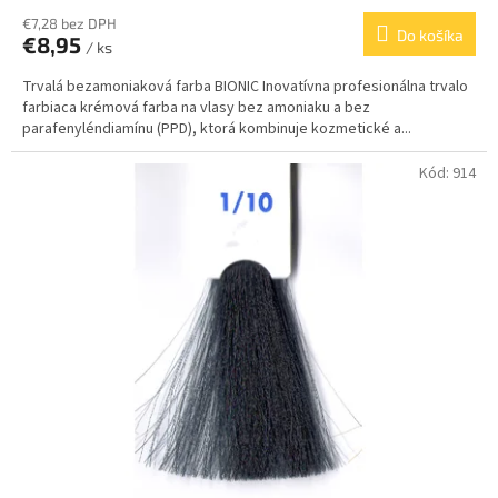
€7,28 bez DPH
Do košíka
€8,95
/ ks
Trvalá bezamoniaková farba BIONIC Inovatívna profesionálna trvalo
farbiaca krémová farba na vlasy bez amoniaku a bez
parafenyléndiamínu (PPD), ktorá kombinuje kozmetické a...
Kód:
914