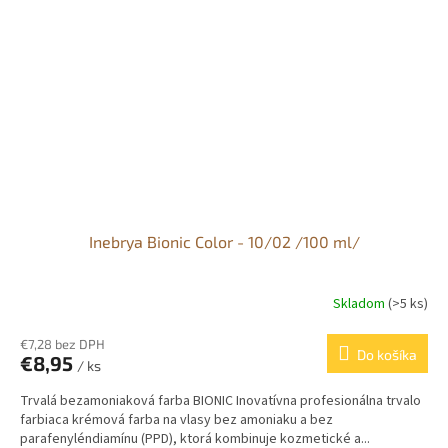
Inebrya Bionic Color - 10/02 /100 ml/
Skladom
(>5 ks)
€7,28 bez DPH
Do košíka
€8,95
/ ks
Trvalá bezamoniaková farba BIONIC Inovatívna profesionálna trvalo
farbiaca krémová farba na vlasy bez amoniaku a bez
parafenyléndiamínu (PPD), ktorá kombinuje kozmetické a...