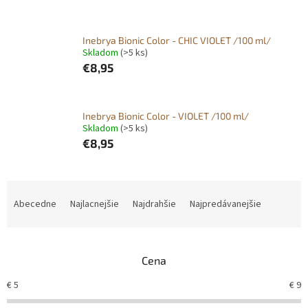
Inebrya Bionic Color - CHIC VIOLET /100 ml/
Skladom
(>5 ks)
€8,95
Inebrya Bionic Color - VIOLET /100 ml/
Skladom
(>5 ks)
€8,95
R
a
Abecedne
Najlacnejšie
Najdrahšie
Najpredávanejšie
d
e
n
Cena
i
e
€
5
€
9
p