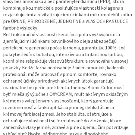
vlasy bez amoniaku a bez parafenyléndiamínu (PPD), ktorá
kombinuje kozmetické a posilňujúce vlastnosti kolagénu s
rozjasňujúcimi a revitalizujúcimi účinkami mikromolekúl zafíru
pre ÚPLNÉ, PRIRODZENÉ, JEDNOTNÉ a VLAS OCHRAŇUJÚCE
farebné výsledky.
Reštrukturačné vlastnosti keratínu spolu s vyživujúcimi a
zjemňujúcimi účinkami bavlníkového oleja zabezpečujú
perfektnú regeneráciu počas farbenia, garantujúc 100%-tné
pokrytie šedín s bohatou, intenzívnou a brilantnou farbou,
ktorá plne rešpektuje vlasovú štruktúru a rovnováhu vlasovej
pokožky. Kedže farba neobsahuje žiaden amoniak, kaderník-
profesionál môže pracovať v plnom komforte, rovnako
ochranné účinky prírodných aktívnych látok garantujú
maximálne bezpečie pre klienta. Inebrya Bionic Color musí
byt’ miešaný výlučne s OXYCREAM, multiaktívnym oxidačným
krémom s vylepšenými vlastnosťami, ktorý garantuje
rovnomernosť a ľahkú aplikáciu jemnej, delikatátnej a
krémovej farbiacej zmesi. Jeho stabilita, ošetrujúce a
ochraňujúce vlastnosti sú formulované do zloženia, ktoré
zanecháva vlasy jemné, zdravé a plné objemu, čím potvrdzuje
vzhľad plný života, nádherného lesku a dlhodobého