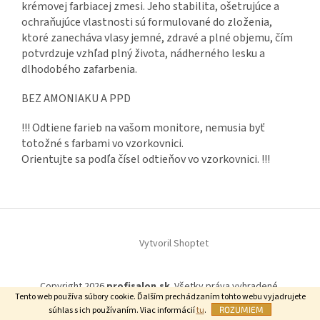
krémovej farbiacej zmesi. Jeho stabilita, ošetrujúce a
ochraňujúce vlastnosti sú formulované do zloženia,
ktoré zanecháva
vlasy jemné, zdravé a plné objemu, čím
potvrdzuje vzhľad plný života, nádherného lesku a
dlhodobého zafarbenia.
BEZ AMONIAKU A PPD
!!! Odtiene farieb na vašom monitore, nemusia byť
totožné s farbami vo vzorkovnici.
Orientujte sa podľa čísel odtieňov vo vzorkovnici. !!!
Z
á
Vytvoril Shoptet
p
ä
t
Copyright 2026
profisalon.sk
. Všetky práva vyhradené.
i
Tento web používa súbory cookie. Ďalším prechádzaním tohto webu vyjadrujete
e
súhlas s ich používaním. Viac informácií
tu
.
ROZUMIEM