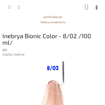
Prejsť
NÁKUP
na
obsah
KOŠÍK
profisalon.sk
Všetko pre kaderníctva
Inebrya Bionic Color - 8/02 /100
ml/
965
Značka:
Inebrya