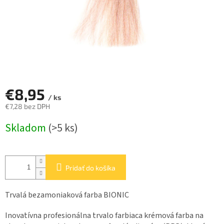
€8,95
/ ks
€7,28 bez DPH
Jednotková
Skladom
(>5 ks)
cena:
Pridať do košíka
Trvalá bezamoniaková farba BIONIC
Inovatívna profesionálna trvalo farbiaca krémová farba na