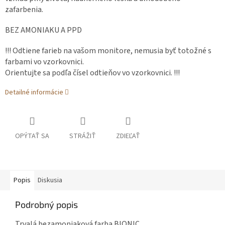
zafarbenia.
BEZ AMONIAKU A PPD
!!! Odtiene farieb na vašom monitore, nemusia byť totožné s
farbami vo vzorkovnici.
Orientujte sa podľa čísel odtieňov vo vzorkovnici. !!!
Detailné informácie
OPÝTAŤ SA
STRÁŽIŤ
ZDIEĽAŤ
Popis
Diskusia
Podrobný popis
Trvalá bezamoniaková farba BIONIC