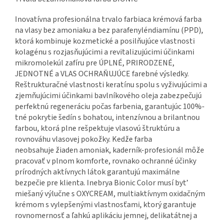
Inovatívna profesionálna trvalo farbiaca krémová farba
na vlasy bez amoniaku a bez parafenyléndiamínu (PPD),
ktorá kombinuje kozmetické a posilňujúce vlastnosti
kolagénu s rozjasňujúcimi a revitalizujúcimi účinkami
mikromolekúl zafíru pre ÚPLNÉ, PRIRODZENÉ,
JEDNOTNÉ a VLAS OCHRAŇUJÚCE farebné výsledky.
Reštrukturačné vlastnosti keratínu spolu s vyživujúcimi a
zjemňujúcimi účinkami bavlníkového oleja zabezpečujú
perfektnú regeneráciu počas farbenia, garantujúc
100%-
tné pokrytie šedín s bohatou, intenzívnou a brilantnou
farbou, ktorá plne rešpektuje vlasovú štruktúru a
rovnováhu vlasovej pokožky. Kedže farba
neobsahuje
žiaden amoniak, kaderník-profesionál môže
pracovať v plnom komforte, rovnako ochranné účinky
prírodných aktívnych látok garantujú maximálne
bezpečie pre
klienta. Inebrya Bionic Color musí byt’
miešaný výlučne s OXYCREAM, multiaktívnym oxidačným
krémom s vylepšenými vlastnosťami, ktorý garantuje
rovnomernosť
a ľahkú aplikáciu jemnej, delikatátnej a