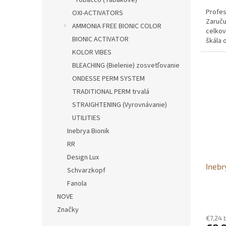
Tobacco (Tabakové)
Profes
OXI-ACTIVATORS
Zaruču
AMMONIA FREE BIONIC COLOR
celkov
BIONIC ACTIVATOR
škála 
intenzí
KOLOR VIBES
BLEACHING (Bielenie) zosvetľovanie
ONDESSE PERM SYSTEM
TRADITIONAL PERM trvalá
STRAIGHTENING (Vyrovnávanie)
UTILITIES
Inebrya Bionik
RR
Design Lux
Inebr
Schvarzkopf
Fanola
NOVE
Značky
€7,24 