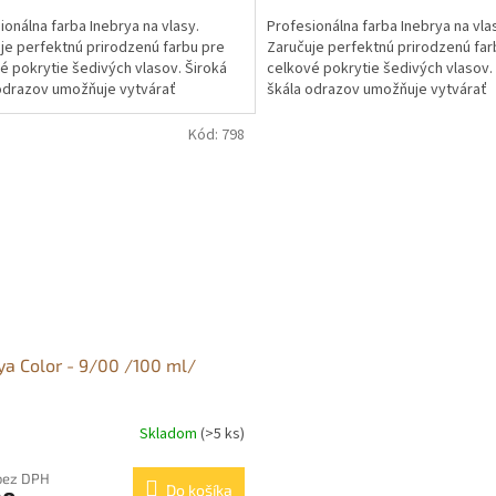
ionálna farba Inebrya na vlasy.
Profesionálna farba Inebrya na vla
je perfektnú prirodzenú farbu pre
Zaručuje perfektnú prirodzenú far
é pokrytie šedivých vlasov. Široká
celkové pokrytie šedivých vlasov.
odrazov umožňuje vytvárať
škála odrazov umožňuje vytvárať
vne a jasné...
intenzívne a jasné...
Kód:
798
ya Color - 9/00 /100 ml/
Skladom
(>5 ks)
bez DPH
Do košíka