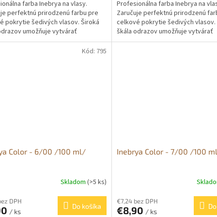
ionálna farba Inebrya na vlasy.
Profesionálna farba Inebrya na vla
je perfektnú prirodzenú farbu pre
Zaručuje perfektnú prirodzenú far
é pokrytie šedivých vlasov. Široká
celkové pokrytie šedivých vlasov.
odrazov umožňuje vytvárať
škála odrazov umožňuje vytvárať
vne a jasné...
intenzívne a jasné...
Kód:
795
ya Color - 6/00 /100 ml/
Inebrya Color - 7/00 /100 m
Skladom
(>5 ks)
Sklad
bez DPH
€7,24 bez DPH
Do košíka
Do
90
€8,90
/ ks
/ ks