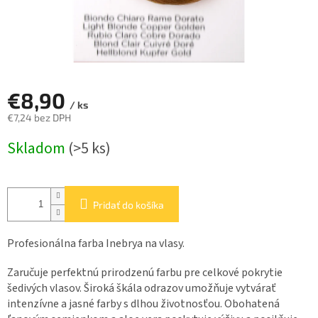
€8,90
/ ks
€7,24 bez DPH
Jednotková
Skladom
(>5 ks)
cena:
Pridať do košíka
Profesionálna farba Inebrya na vlasy.
Zaručuje perfektnú prirodzenú farbu pre celkové pokrytie
šedivých vlasov. Široká škála odrazov umožňuje vytvárať
intenzívne a jasné farby s dlhou životnosťou. Obohatená