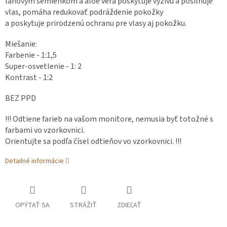
ľanovým semienkom a aloe vera poskytuje výživu a posilňuje
vlas, pomáha redukovať podráždenie pokožky
a poskytuje prirodzenú ochranu pre vlasy aj pokožku.
Miešanie:
Farbenie - 1:1,5
Super-osvetlenie - 1: 2
Kontrast - 1:2
BEZ PPD
!!! Odtiene farieb na vašom monitore, nemusia byť totožné s
farbami vo vzorkovnici.
Orientujte sa podľa čísel odtieňov vo vzorkovnici. !!!
Detailné informácie
OPÝTAŤ SA
STRÁŽIŤ
ZDIEĽAŤ