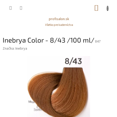
Prejsť
NÁKUP
na
obsah
KOŠÍK
profisalon.sk
Všetko pre kaderníctva
Inebrya Color - 8/43 /100 ml/
847
Značka:
Inebrya