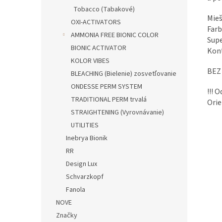
Tobacco (Tabakové)
Mieš
OXI-ACTIVATORS
Farb
AMMONIA FREE BIONIC COLOR
Supe
BIONIC ACTIVATOR
Kont
KOLOR VIBES
BEZ
BLEACHING (Bielenie) zosvetľovanie
ONDESSE PERM SYSTEM
!!! 
TRADITIONAL PERM trvalá
Orie
STRAIGHTENING (Vyrovnávanie)
UTILITIES
Inebrya Bionik
RR
Design Lux
Schvarzkopf
Fanola
NOVE
Značky