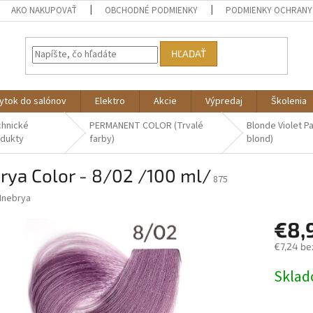
AKO NAKUPOVAŤ
OBCHODNÉ PODMIENKY
PODMIENKY OCHRANY
HĽADAŤ
ytok do salónov
Elektro
Akcie
Výpredaj
Školenia
chnické
PERMANENT COLOR (Trvalé
Blonde Violet Pa
odukty
farby)
blond)
rya Color - 8/02 /100 ml/
875
Inebrya
€8,
€7,24 be
Jednotk
Skla
cena: