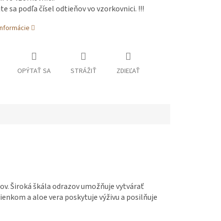
te sa podľa čísel odtieňov vo vzorkovnici. !!!
informácie
OPÝTAŤ SA
STRÁŽIŤ
ZDIEĽAŤ
sov. Široká škála odrazov umožňuje vytvárať
enkom a aloe vera poskytuje výživu a posilňuje