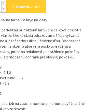
Pridať do košíka
nálna farba Inebrya na vlasy.
 perfektnú prirodzenú farbu pre celkové pokrytie
 vlasov. Široká škála odrazov umožňuje vytvárať
ne a jasné farby s dlhou životnosťou. Obohatená
 semienkom a aloe vera poskytuje výživu a
je vlas, pomáha redukovať podráždenie pokožky
uje prirodzenú ochranu pre vlasy aj pokožku.
:
 - 1:1,5
vetlenie - 1: 2
 - 1:2
D
ene farieb na vašom monitore, nemusia byť totožné
i vo vzorkovnici.