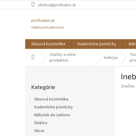
Prejsť
obchod@profisalon.sk
na
obsah
profisalon.sk
Všetko pre kaderníctva
Vlasová kozmetika
Kadernícke pomôcky
Náb
Značky a série
Te
Domov
Inebrya
produktov
pr
B
Ineb
o
Preskočiť
č
Značka:
Kategórie
kategórie
n
ý
Vlasová kozmetika
p
Kadernícke pomôcky
a
Nábytok do salónov
n
e
Elektro
l
Akcie