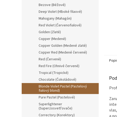
Bezove (Béžové)
Deep Violet (Hlboké filaové)
Mahogany (Mahagón)
Red Violet (Červenofialové)
Golden (Zlaté)
Copper (Medené)
Copper Golden (Medené zlaté)
Copper Red (Medené červené)
Red (Červené)
Popi
Red Fire (Ohnivé červené)
Tropical (Tropické)
Pod
Chocolate (Čokoládové)
Blonde Violet Pastel (Pastelový
Prof
fialový blond)
Pure Pastel (Pastelové)
Zaru
Superlightener
inte
(Superzosvetl’ovače)
vlas
Correctory (Korektory)
a po