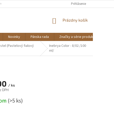
 OSOBNÝCH ÚDAJOV
Prihlásenie
NÁKUPNÝ
Prázdny košík
KOŠÍK
Novinky
Pánska rada
Značky a série produktov
NO
stel (Pastelový fialový
Inebrya Color - 8/02 /100
ml/
90
/ ks
z DPH
ová
dom
(>5 ks)