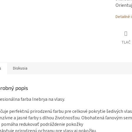
Orientuj
Detailné 
TLAČ
s
Diskusia
robný popis
esionálna farba Inebrya na vlasy.
čuje perfektnú prirodzenú farbu pre celkové pokrytie šedivých vla
nzívne a jasné farby s dlhou životnosťou. Obohatená ľanovým semi
, pomáha redukovať podráždenie pokožky
skytuje prirodzenú ochranu pre vlasy aj pokožku.