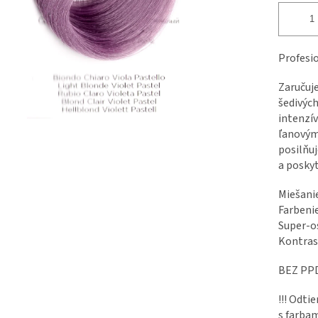
Profesio
Zaručuje
šedivých
intenzív
ľanovým
posilňu
a poskyt
Miešanie
Farbenie
Super-os
Kontrast
BEZ PP
!!! Odti
s farbam