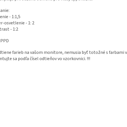
anie:
enie - 1:1,5
r-osvetlenie - 1: 2
rast - 1:2
 PPD
Odtiene farieb na vašom monitore, nemusia byť totožné s farbami v
ntujte sa podľa čísel odtieňov vo vzorkovnici. !!!