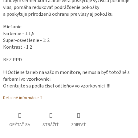
ľanovým semienkom a aloe vera poskytuje výživu a posilňuje
vlas, pomáha redukovať podráždenie pokožky
a poskytuje prirodzenú ochranu pre vlasy aj pokožku.
Miešanie:
Farbenie - 1:1,5
Super-osvetlenie - 1: 2
Kontrast - 1:2
BEZ PPD
!!! Odtiene farieb na vašom monitore, nemusia byť totožné s
farbami vo vzorkovnici.
Orientujte sa podľa čísel odtieňov vo vzorkovnici. !!!
Detailné informácie
OPÝTAŤ SA
STRÁŽIŤ
ZDIEĽAŤ