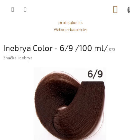
Prejsť
NÁKUP
na
obsah
KOŠÍK
profisalon.sk
Všetko pre kaderníctva
Inebrya Color - 6/9 /100 ml/
873
Značka:
Inebrya