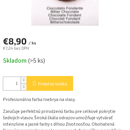
€8,90
/ ks
€7,24 bez DPH
Jednotková
Skladom
(>5 ks)
cena:
Pridať do košíka
Profesionálna farba Inebrya na vlasy.
Zaručuje perfektnú prirodzenú farbu pre celkové pokrytie
šedivých vlasov. Široká škála odrazov umožňuje vytvárať
intenzívne a jasné farby s dlhou životnosťou. Obohatená