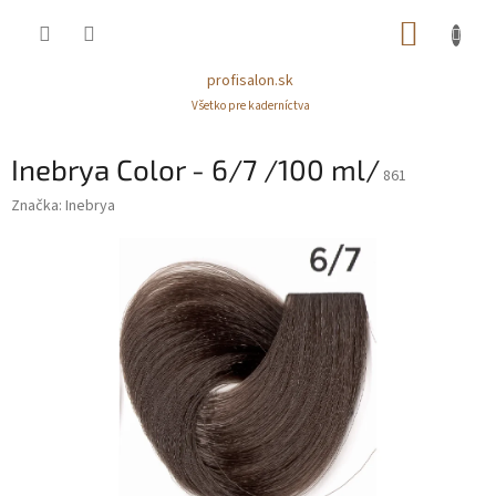
Prejsť
NÁKUP
na
obsah
KOŠÍK
profisalon.sk
Všetko pre kaderníctva
Inebrya Color - 6/7 /100 ml/
861
Značka:
Inebrya