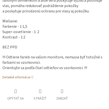
ľanovým semienkom a aloe vera poskytuje výživu a posilňuje
vlas, pomáha redukovať podráždenie pokožky
a poskytuje prirodzenú ochranu pre vlasy aj pokožku.
Miešanie:
Farbenie - 1:1,5
Super-osvetlenie - 1: 2
Kontrast - 1:2
BEZ PPD
!!! Odtiene farieb na vašom monitore, nemusia byť totožné s
farbami vo vzorkovnici.
Orientujte sa podľa čísel odtieňov vo vzorkovnici. !!!
Detailné informácie
OPÝTAŤ SA
STRÁŽIŤ
ZDIEĽAŤ