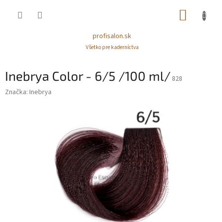
Prejsť
NÁKUP
na
obsah
KOŠÍK
profisalon.sk
Všetko pre kaderníctva
Inebrya Color - 6/5 /100 ml/
828
Značka:
Inebrya