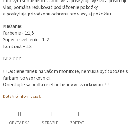
ľanovým semienkom a aloe vera poskytuje výživu a posilňuje
vlas, pomáha redukovať podráždenie pokožky
a poskytuje prirodzenú ochranu pre vlasy aj pokožku.
Miešanie:
Farbenie - 1:1,5
Super-osvetlenie - 1: 2
Kontrast - 1:2
BEZ PPD
!!! Odtiene farieb na vašom monitore, nemusia byť totožné s
farbami vo vzorkovnici.
Orientujte sa podľa čísel odtieňov vo vzorkovnici. !!!
Detailné informácie
OPÝTAŤ SA
STRÁŽIŤ
ZDIEĽAŤ