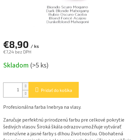
€8,90
/ ks
€7,24 bez DPH
Jednotková
Skladom
(>5 ks)
cena:
Pridať do košíka
Profesionálna farba Inebrya na vlasy.
Zaručuje perfektnú prirodzenú farbu pre celkové pokrytie
šedivých vlasov. Široká škála odrazov umožňuje vytvárať
intenzívne a jasné farby s dlhou životnosťou. Obohatená