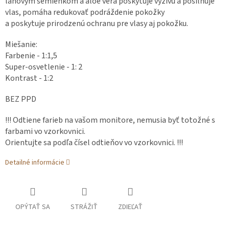
ľanovým semienkom a aloe vera poskytuje výživu a posilňuje
vlas, pomáha redukovať podráždenie pokožky
a poskytuje prirodzenú ochranu pre vlasy aj pokožku.
Miešanie:
Farbenie - 1:1,5
Super-osvetlenie - 1: 2
Kontrast - 1:2
BEZ PPD
!!! Odtiene farieb na vašom monitore, nemusia byť totožné s
farbami vo vzorkovnici.
Orientujte sa podľa čísel odtieňov vo vzorkovnici. !!!
Detailné informácie
OPÝTAŤ SA
STRÁŽIŤ
ZDIEĽAŤ