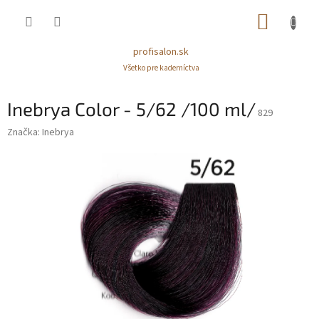
Prejsť
NÁKUP
na
obsah
KOŠÍK
profisalon.sk
Všetko pre kaderníctva
Inebrya Color - 5/62 /100 ml/
829
Značka:
Inebrya