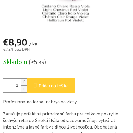
€8,90
/ ks
€7,24 bez DPH
Jednotková
Skladom
(>5 ks)
cena:
Pridať do košíka
Profesionálna farba Inebrya na vlasy.
Zaručuje perfektnú prirodzenú farbu pre celkové pokrytie
šedivých vlasov. Široká škála odrazov umožňuje vytvárať
intenzívne a jasné farby s dlhou životnosťou. Obohatená