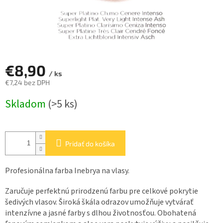
€8,90
/ ks
€7,24 bez DPH
Jednotková
Skladom
(>5 ks)
cena:
Pridať do košíka
Profesionálna farba Inebrya na vlasy.
Zaručuje perfektnú prirodzenú farbu pre celkové pokrytie
šedivých vlasov. Široká škála odrazov umožňuje vytvárať
intenzívne a jasné farby s dlhou životnosťou. Obohatená