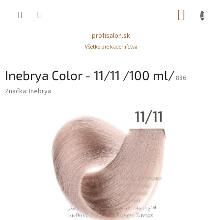
Prejsť
NÁKUP
na
obsah
KOŠÍK
profisalon.sk
Všetko pre kaderníctva
Inebrya Color - 11/11 /100 ml/
886
Značka:
Inebrya