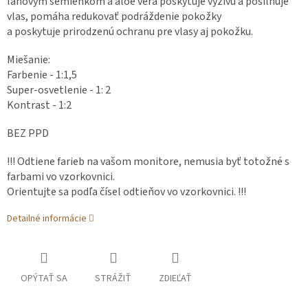
ľanovým semienkom a aloe vera poskytuje výživu a posilňuje
vlas, pomáha redukovať podráždenie pokožky
a poskytuje prirodzenú ochranu pre vlasy aj pokožku.
Miešanie:
Farbenie - 1:1,5
Super-osvetlenie - 1: 2
Kontrast - 1:2
BEZ PPD
!!! Odtiene farieb na vašom monitore, nemusia byť totožné s
farbami vo vzorkovnici.
Orientujte sa podľa čísel odtieňov vo vzorkovnici. !!!
Detailné informácie
OPÝTAŤ SA
STRÁŽIŤ
ZDIEĽAŤ