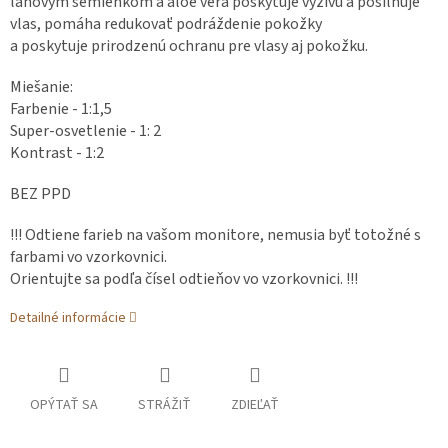
ľanovým semienkom a aloe vera poskytuje výživu a posilňuje
vlas, pomáha redukovať podráždenie pokožky
a poskytuje prirodzenú ochranu pre vlasy aj pokožku.
Miešanie:
Farbenie - 1:1,5
Super-osvetlenie - 1: 2
Kontrast - 1:2
BEZ PPD
!!! Odtiene farieb na vašom monitore, nemusia byť totožné s
farbami vo vzorkovnici.
Orientujte sa podľa čísel odtieňov vo vzorkovnici. !!!
Detailné informácie
OPÝTAŤ SA
STRÁŽIŤ
ZDIEĽAŤ