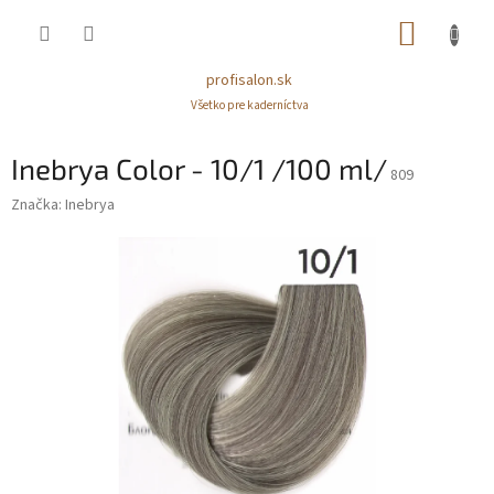
Prejsť
NÁKUP
na
obsah
KOŠÍK
profisalon.sk
Všetko pre kaderníctva
Inebrya Color - 10/1 /100 ml/
809
Značka:
Inebrya