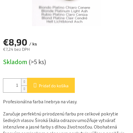
€8,90
/ ks
€7,24 bez DPH
Jednotková
Skladom
(>5 ks)
cena:
Pridať do košíka
Profesionálna farba Inebrya na vlasy.
Zaručuje perfektnú prirodzenú farbu pre celkové pokrytie
šedivých vlasov. Široká škála odrazov umožňuje vytvárať
intenzívne a jasné farby s dlhou životnosťou. Obohatená