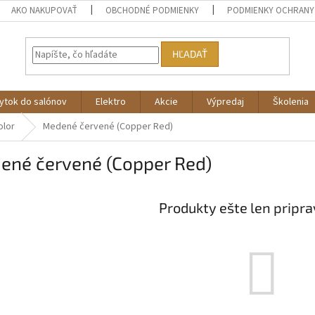
AKO NAKUPOVAŤ
OBCHODNÉ PODMIENKY
PODMIENKY OCHRANY
HĽADAŤ
ytok do salónov
Elektro
Akcie
Výpredaj
Školenia
olor
Medené červené (Copper Red)
ené červené (Copper Red)
Produkty ešte len pripr