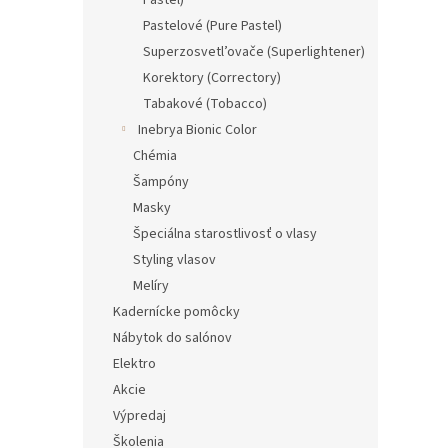
Pastel)
Pastelové (Pure Pastel)
Superzosvetl’ovače (Superlightener)
Korektory (Correctory)
Tabakové (Tobacco)
Inebrya Bionic Color
Chémia
Šampóny
Masky
Špeciálna starostlivosť o vlasy
Styling vlasov
Melíry
Kadernícke pomôcky
Nábytok do salónov
Elektro
Akcie
Výpredaj
Školenia