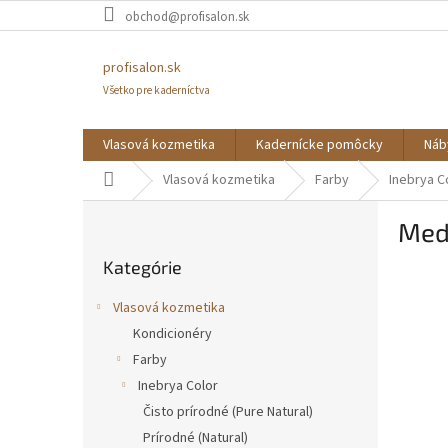
Prejsť
obchod@profisalon.sk
na
obsah
profisalon.sk
Všetko pre kaderníctva
Vlasová kozmetika
Kadernícke pomôcky
Náb
Domov
Vlasová kozmetika
Farby
Inebrya C
B
Med
o
Preskočiť
č
Kategórie
kategórie
n
ý
Vlasová kozmetika
p
Kondicionéry
a
Farby
n
e
Inebrya Color
l
Čisto prírodné (Pure Natural)
Prírodné (Natural)