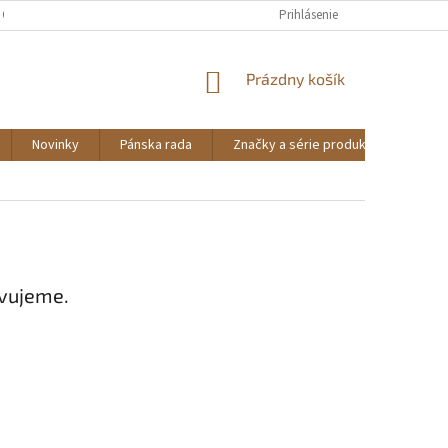
 OSOBNÝCH ÚDAJOV
Prihlásenie
NÁKUPNÝ
Prázdny košík
KOŠÍK
Novinky
Pánska rada
Značky a série produktov
NO
avujeme.