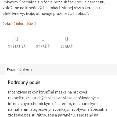
vplyvom. Špeciálne zloženie bez sulfátov, soli a parabénu,
založené na kmeňových bunkách vínnej révy a keratínu
efektívne vyživuje, obnovuje pružnosť a hebkosť.
Detailné informácie
OPÝTAŤ SA
STRÁŽIŤ
ZDIEĽAŤ
Popis
Diskusia
Podrobný popis
Intenzívna rekonštrukčná maska na hĺbkovú
rekonštrukciu suchých vlasov a vlasov poškodených
intenzívnym chemickým ošetrením, mechanickým
namáhaním a agresívnym vonkajším vplyvom. Špeciálne
zloženie bez sulfátov, soli a parabénu, založené na