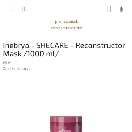
Prejsť
NÁKUP
na
obsah
KOŠÍK
profisalon.sk
Všetko pre kaderníctva
Inebrya - SHECARE - Reconstructor
Mask /1000 ml/
6539
Značka:
Inebrya