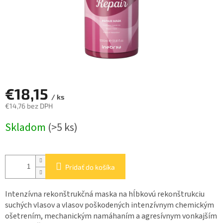
€18,15
/ ks
€14,76 bez DPH
Jednotková
Skladom
(>5 ks)
cena:
Pridať do košíka
Intenzívna rekonštrukčná maska na hĺbkovú rekonštrukciu
suchých vlasov a vlasov poškodených intenzívnym chemickým
ošetrením, mechanickým namáhaním a agresívnym vonkajším