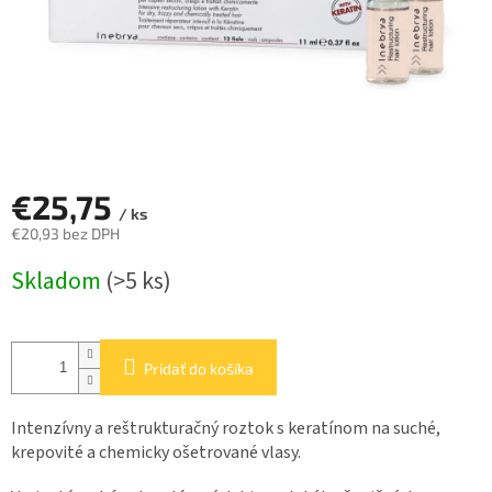
€25,75
/ ks
€20,93 bez DPH
Jednotková
Skladom
(>5 ks)
cena:
Pridať do košíka
Intenzívny a reštrukturačný roztok s keratínom na suché,
krepovité a chemicky ošetrované vlasy.