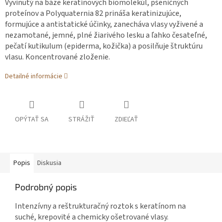
Vyvinutý na báze keratínových biomolekúl, pšeničných
proteínov a Polyquaternia 82 prináša keratinizujúce,
formujúce a antistatické účinky, zanecháva vlasy vyživené a
nezamotané, jemné, plné žiarivého lesku a ľahko česateľné,
pečatí kutikulum (epiderma, kožička) a posilňuje štruktúru
vlasu. Koncentrované zloženie.
Detailné informácie
OPÝTAŤ SA
STRÁŽIŤ
ZDIEĽAŤ
Popis
Diskusia
Podrobný popis
Intenzívny a reštrukturačný roztok s keratínom na
suché, krepovité a chemicky ošetrované vlasy.