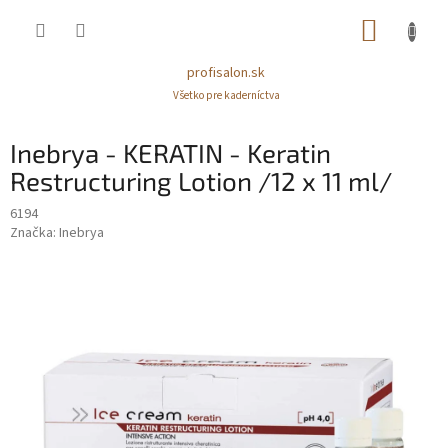
Prejsť
NÁKUP
na
obsah
KOŠÍK
profisalon.sk
Všetko pre kaderníctva
Inebrya - KERATIN - Keratin
Restructuring Lotion /12 x 11 ml/
6194
Značka:
Inebrya