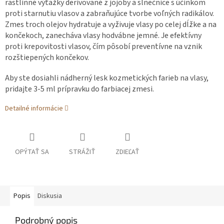
rastlinné výťažky derivované z jojoby a slnečnice s účinkom
proti starnutiu vlasov a zabraňujúce tvorbe voľných radikálov.
Zmes troch olejov hydratuje a vyživuje vlasy po celej dĺžke a na
končekoch, zanecháva vlasy hodvábne jemné. Je efektívny
proti krepovitosti vlasov, čím pôsobí preventívne na vznik
rozštiepených končekov.
Aby ste dosiahli nádherný lesk kozmetických farieb na vlasy,
pridajte 3-5 ml prípravku do farbiacej zmesi.
Detailné informácie
OPÝTAŤ SA
STRÁŽIŤ
ZDIEĽAŤ
Popis
Diskusia
Podrobný popis