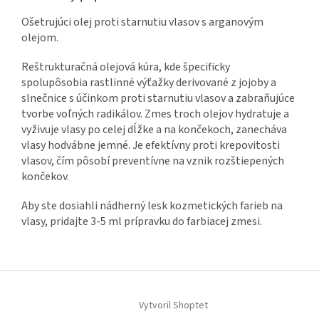
Ošetrujúci olej proti starnutiu vlasov s arganovým
olejom.
Reštrukturačná olejová kúra, kde špecificky
spolupôsobia rastlinné výťažky derivované z jojoby a
slnečnice s účinkom proti starnutiu vlasov a zabraňujúce
tvorbe voľných radikálov. Zmes troch olejov hydratuje a
vyživuje vlasy po celej dĺžke a na končekoch, zanecháva
vlasy hodvábne jemné. Je efektívny proti krepovitosti
vlasov, čím pôsobí preventívne na vznik rozštiepených
končekov.
Aby ste dosiahli nádherný lesk kozmetických farieb na
vlasy, pridajte 3-5 ml prípravku do farbiacej zmesi.
Z
á
Vytvoril Shoptet
p