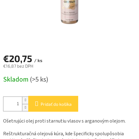
€20,75
/ ks
€16,87 bez DPH
Jednotková
Skladom
(>5 ks)
cena:
Pridať do košíka
Ošetrujúci olej proti starnutiu vlasov s arganovým olejom.
Reštrukturačná olejová kúra, kde špecificky spolupôsobia