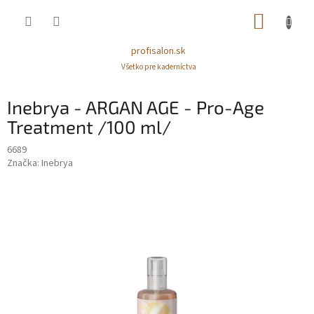
Prejsť
NÁKUP
na
obsah
KOŠÍK
profisalon.sk
Všetko pre kaderníctva
Inebrya - ARGAN AGE - Pro-Age
Treatment /100 ml/
6689
Značka:
Inebrya